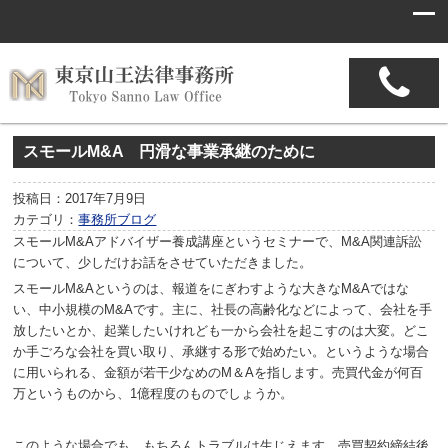
スモールM&A 円滑な事業承継のために
投稿日：2017年7月9日
カテゴリ：
事務所ブログ
スモールM&Aアドバイザー養成講座というセミナーで、M&A関連訴訟
について、少しだけお話をさせていただきました。
スモールM&Aというのは、報道をにぎわすような大きなM&Aではな
い、中小規模のM&Aです。主に、社長の高齢化などによって、会社を手
放したいとか、起業したいけれども一から会社を起こすのは大変。どこ
か手ごろな会社を買い取り、承継する形で始めたい。というような場合
に用いられる、金額が若干少なめのM＆Aを指します。売買代金が何百
万というものから、1億程度のものでしょうか。
このような場合でも、もちろんトラブルは生じえます。売買契約締結後