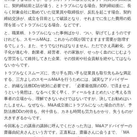
に、契約締結前と話が違う、とトラブルになる場合。契約締結後に、長
らく対象会社に勤めていた従業員や取締役が、反乱を起こす場合。契約
締結交渉が、成立を目前として破談となり、それまでに生じた費用の処
理を巡ってトラブルになる場合、などです。
と、職業柄、トラブルになった事例ばかり、つい、挙げてしまうのです
けれども、スモールMAは、これからの我が国でますます需要が急増す
るでしょう。また、そうでなければなりません。ただでさえ高齢化、少
子化が進む今、創業者、経営者、その家族が、せっかく血のにじむよう
な苦労をして維持してきた企業、その技術や社会貢献を絶やしてはなら
ないからです。
トラブルなくスムーズに、売り手も買い手も従業員も取引先もみな満足
する、三方よしのスモールM&Aを行うためには、誠実なアドバイザー
と、的確な法務DDが絶対に必要です。「必要最低限のDD」で済ませよ
うという発想は、なるべく安く早く、ディールをまとめたいと考える当
事者の立場から、理解できないわけではないですが、決してお勧めはい
たしません。なぜなら、M&A成立後にトラブルになった場合の方が、予
防法務DDの何倍も、何十倍も、カネも時間も労力もかかり、失うものが
大きすぎるからです。
今回私をこの講座の講師に呼んでくださった方は、M&Aアドバイザーの
齋藤由紀夫さんという方です。正直私は、齋藤さんに会うまで、「MA