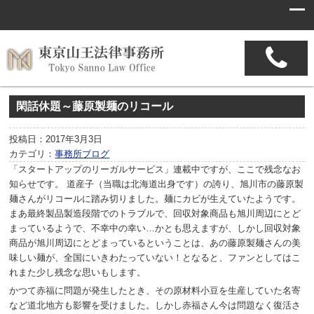
閑話休題～藤原製麺のリコール
投稿日：2017年3月3日
カテゴリ：
事務所ブログ
「スタートアップのリーガルサービス」連載中ですが、ここで残念なお
知らせです。
道産子（当職は北海道出身です）の誇り、旭川市の藤原製
麺さんがリコールに踏み切りました。麺にカビが生えていたようです。
まあ最終製品製造段階でのトラブルで、回収対象商品も旭川周辺にとど
まっているようで、不幸中の幸い…かとも思えますが、しかし回収対象
商品が旭川周辺にとどまっているということは、あの藤原製麺さんの美
味しい麺が、全国にいきわたっていない！となると、ファンとしてはこ
れまた少し残念な思いもします。
かつて赤福に問題が発生したとき、その原材料小豆を生産していた名寄
など道北地方も影響を受けました。しかし赤福さん今は問題なく復活さ